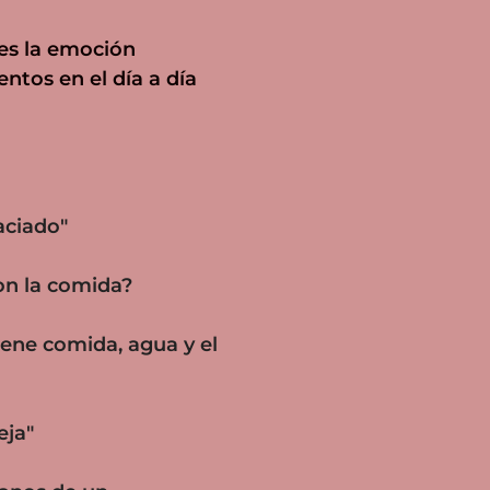
 es la emoción
tos en el día a día
aciado"
on la comida?
iene comida, agua y el
eja"