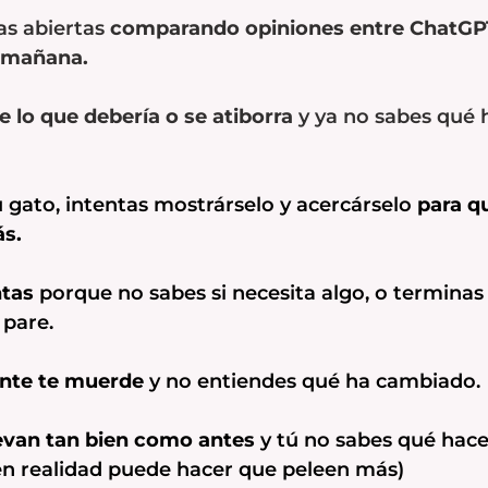
as abiertas
comparando opiniones entre ChatGPT
a mañana.
 lo que debería o se atiborra
y ya no sabes qué
u gato, intentas mostrárselo y acercárselo
para q
ás.
ntas
porque no sabes si necesita algo, o terminas
 pare.
ente te muerde
y no entiendes qué ha cambiado.
levan tan bien como antes
y tú no sabes qué hace
 en realidad puede hacer que peleen más)