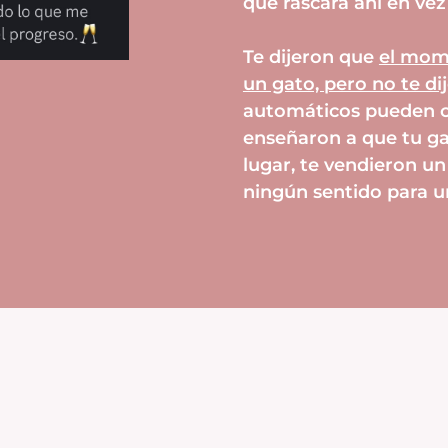
que rascara ahí en vez
Te dijeron que
el mom
un gato, pero no te di
automáticos pueden ca
enseñaron a que tu ga
lugar, te vendieron u
ningún sentido para u