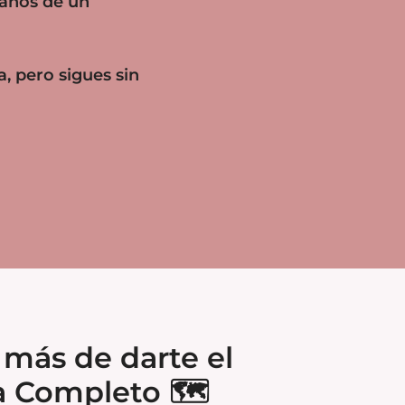
manos de un
, pero sigues sin
 más de darte el
 Completo 🗺️