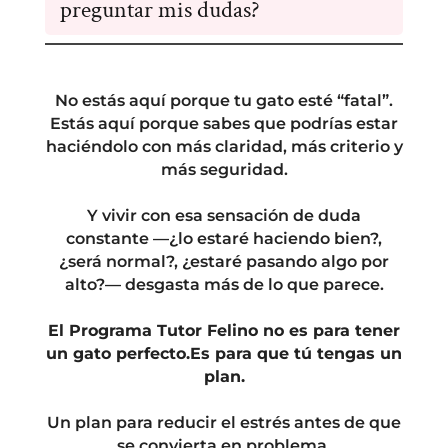
preguntar mis dudas?
contenido, es como lo han hecho todos los alumnos
los llevamos de algo leve a algo grave, porque no
y como mejores resultados han conseguido.
actuamos correctamente frente a ellos (maullidos en
Si quieres tener mis ojos y mis respuestas a tu caso
bucle, despertares nocturnos, mordiscos ocasionales,
A medida que se desvelen semanas, por supuesto
en específico tienes la opción de reservar el pack
tensiones entre gatos...). Aquí aprenderás a detectar
las anteriores quedarán ahí para ti, y podrás
completo en
este enlace
No estás aquí porque tu gato esté “fatal”.
cuando los problemas están asomando la patita, y
revisarlas cuando quieras.
Estás aquí porque sabes que podrías estar
cortarlos en ese momento.
haciéndolo con más claridad, más criterio y
más seguridad.
Y vivir con esa sensación de duda
constante —¿lo estaré haciendo bien?,
¿será normal?, ¿estaré pasando algo por
alto?— desgasta más de lo que parece.
El Programa Tutor Felino no es para tener
un gato perfecto.Es para que tú tengas un
plan.
Un plan para reducir el estrés antes de que
se convierta en problema.