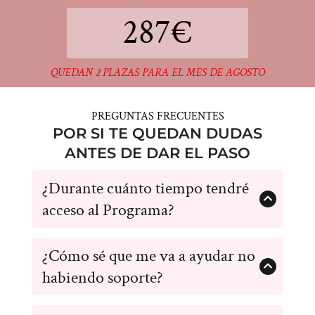
287€
QUEDAN 2 PLAZAS PARA EL MES DE AGOSTO
PREGUNTAS FRECUENTES
POR SI TE QUEDAN DUDAS
ANTES DE DAR EL PASO
¿Durante cuánto tiempo tendré
acceso al Programa?
El acceso es para siempre, para que lo revises
¿Cómo sé que me va a ayudar no
cuando lo necesites. Pero no solo eso, si no que
también tendrás acceso a las futuras actualizaciones
habiendo soporte?
que se hagan
El Programa Tutor Felino cumple 3 años en menos