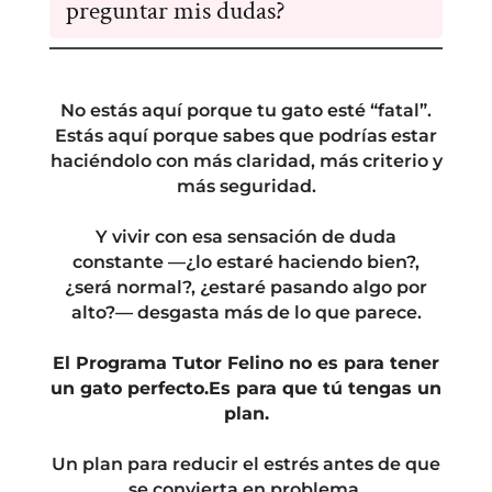
preguntar mis dudas?
contenido, es como lo han hecho todos los alumnos
los llevamos de algo leve a algo grave, porque no
y como mejores resultados han conseguido.
actuamos correctamente frente a ellos (maullidos en
Si quieres tener mis ojos y mis respuestas a tu caso
bucle, despertares nocturnos, mordiscos ocasionales,
A medida que se desvelen semanas, por supuesto
en específico tienes la opción de reservar el pack
tensiones entre gatos...). Aquí aprenderás a detectar
las anteriores quedarán ahí para ti, y podrás
completo en
este enlace
No estás aquí porque tu gato esté “fatal”.
cuando los problemas están asomando la patita, y
revisarlas cuando quieras.
Estás aquí porque sabes que podrías estar
cortarlos en ese momento.
haciéndolo con más claridad, más criterio y
más seguridad.
Y vivir con esa sensación de duda
constante —¿lo estaré haciendo bien?,
¿será normal?, ¿estaré pasando algo por
alto?— desgasta más de lo que parece.
El Programa Tutor Felino no es para tener
un gato perfecto.Es para que tú tengas un
plan.
Un plan para reducir el estrés antes de que
se convierta en problema.