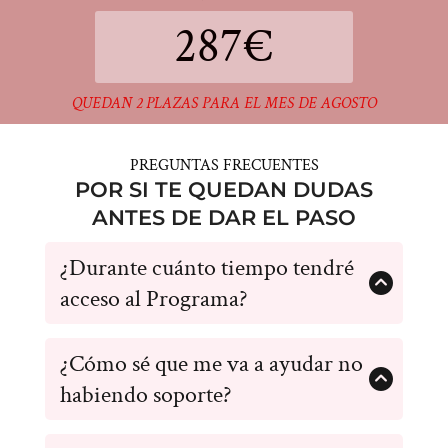
287€
QUEDAN 2 PLAZAS PARA EL MES DE AGOSTO
PREGUNTAS FRECUENTES
POR SI TE QUEDAN DUDAS
ANTES DE DAR EL PASO
¿Durante cuánto tiempo tendré
acceso al Programa?
El acceso es para siempre, para que lo revises
¿Cómo sé que me va a ayudar no
cuando lo necesites. Pero no solo eso, si no que
también tendrás acceso a las futuras actualizaciones
habiendo soporte?
que se hagan
El Programa Tutor Felino cumple 3 años en menos